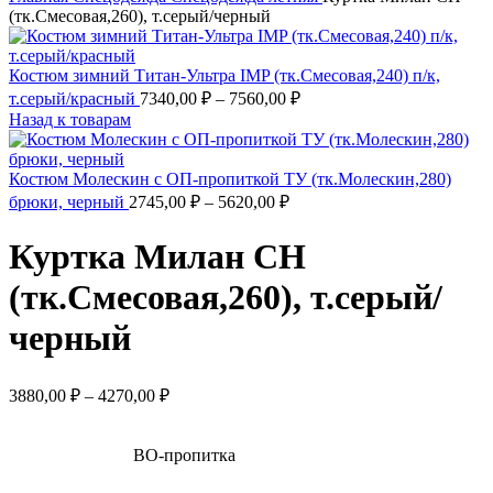
(тк.Смесовая,260), т.серый/черный
Костюм зимний Титан-Ультра IMP (тк.Смесовая,240) п/к,
т.серый/красный
7340,00
₽
–
7560,00
₽
Назад к товарам
Костюм Молескин с ОП-пропиткой ТУ (тк.Молескин,280)
брюки, черный
2745,00
₽
–
5620,00
₽
Куртка Милан CH
(тк.Смесовая,260), т.серый/
черный
3880,00
₽
–
4270,00
₽
ВО-пропитка
,