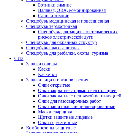
Ботинки зимние
Валяная, ЭВА, комбинированная
Сапоги зимние
Спецобувь медицинская и повседневная
Спецобувь термостойкая
Спецобувь для защиты от термических
рисков электрической дуги
Спецобувь для охранных структур
Спецобувь влагозащитная
Спецобувь для рыбалки, охоты, туризма
СИЗ
Защита головы
Каски
Каскетки
Защита лица и органов зрения
Очки открытые
Очки закрытые с прямой вентиляцией
Очки закрытые с непрямой вентиляцией
Очки для газосварочных работ
Очки защитные специализированные
Маски сварщика
Щитки защитные лицевые
Очки герметичные
Комбинезоны защитные