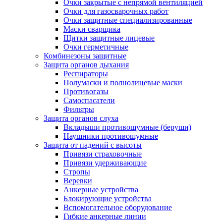
Очки закрытые с непрямой вентиляцией
Очки для газосварочных работ
Очки защитные специализированные
Маски сварщика
Щитки защитные лицевые
Очки герметичные
Комбинезоны защитные
Защита органов дыхания
Респираторы
Полумаски и полнолицевые маски
Противогазы
Самоспасатели
Фильтры
Защита органов слуха
Вкладыши противошумные (беруши)
Наушники противошумные
Защита от падений с высоты
Привязи страховочные
Привязи удерживающие
Стропы
Веревки
Анкерные устройства
Блокирующие устройства
Вспомогательное оборудование
Гибкие анкерные линии