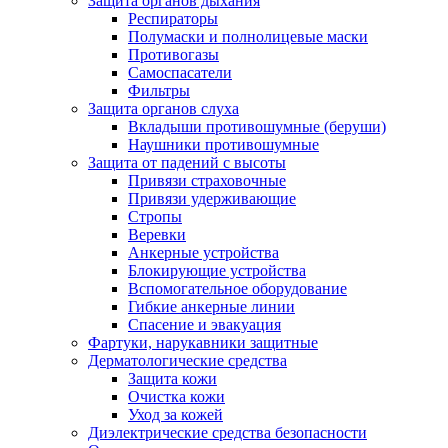
Защита органов дыхания
Респираторы
Полумаски и полнолицевые маски
Противогазы
Самоспасатели
Фильтры
Защита органов слуха
Вкладыши противошумные (беруши)
Наушники противошумные
Защита от падений с высоты
Привязи страховочные
Привязи удерживающие
Стропы
Веревки
Анкерные устройства
Блокирующие устройства
Вспомогательное оборудование
Гибкие анкерные линии
Спасение и эвакуация
Фартуки, нарукавники защитные
Дерматологические средства
Защита кожи
Очистка кожи
Уход за кожей
Диэлектрические средства безопасности