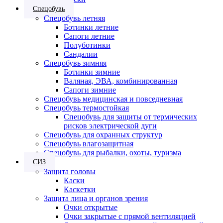
Спецобувь
Спецобувь летняя
Ботинки летние
Сапоги летние
Полуботинки
Сандалии
Спецобувь зимняя
Ботинки зимние
Валяная, ЭВА, комбинированная
Сапоги зимние
Спецобувь медицинская и повседневная
Спецобувь термостойкая
Спецобувь для защиты от термических
рисков электрической дуги
Спецобувь для охранных структур
Спецобувь влагозащитная
Спецобувь для рыбалки, охоты, туризма
СИЗ
Защита головы
Каски
Каскетки
Защита лица и органов зрения
Очки открытые
Очки закрытые с прямой вентиляцией