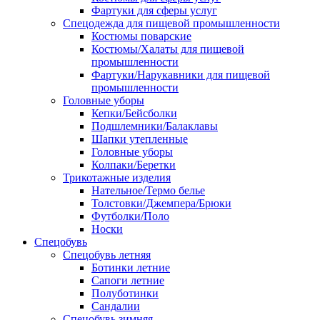
Фартуки для сферы услуг
Спецодежда для пищевой промышленности
Костюмы поварские
Костюмы/Халаты для пищевой
промышленности
Фартуки/Нарукавники для пищевой
промышленности
Головные уборы
Кепки/Бейсболки
Подшлемники/Балаклавы
Шапки утепленные
Головные уборы
Колпаки/Беретки
Трикотажные изделия
Нательное/Термо белье
Толстовки/Джемпера/Брюки
Футболки/Поло
Носки
Спецобувь
Спецобувь летняя
Ботинки летние
Сапоги летние
Полуботинки
Сандалии
Спецобувь зимняя