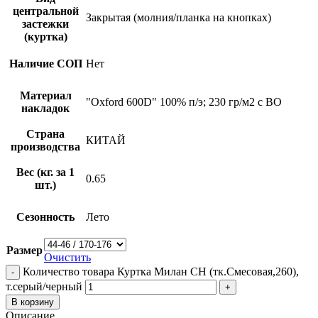
центральной
Закрытая (молния/планка на кнопках)
застежки
(куртка)
Наличие СОП
Нет
Материал
"Oxford 600D" 100% п/э; 230 гр/м2 с ВО
накладок
Страна
КИТАЙ
производства
Вес (кг. за 1
0.65
шт.)
Сезонность
Лето
Размер
Очистить
Количество товара Куртка Милан CH (тк.Смесовая,260),
т.серый/черный
В корзину
Описание