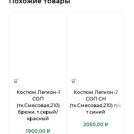
Похожие товары
Костюм Легион-1
Костюм Легион-2
СОП
СОП CH
К
(тк.Смесовая,210)
(тк.Смесовая,210) п/к,
брюки, т.серый/
т.синий
красный
₽
₽