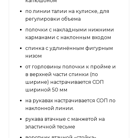
капюшоном
по линии талии на кулиске, для
регулировки объема
полочки с накладными нижними
карманами с наклонным входом
спинка с удлинённым фигурным
низом
от горловины полочки к пройме и
в верхней части спинки (по
ширине) настрачивается СОП
шириной 50 мм
на рукавах настрачивается СОП по
наклонной линии.
рукава втачные с манжетой на
эластичной тесьме
воротник втачной «стойка»