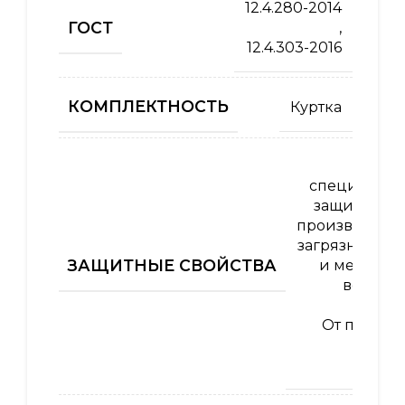
12.4.280-2014
ГОСТ
,
12.4.303-2016
КОМПЛЕКТНОСТЬ
Куртка
Од
специальна
защиты от 
производств
загрязнений 
ЗАЩИТНЫЕ СВОЙСТВА
и механич
воздей
От пониж
темпе
во