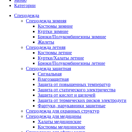
Меню
Категории
Спецодежда
Спецодежда зимняя
Костюмы зимние
Куртки зимние
Брюки/Полукомбинезоны зимние
Жилеты
Спецодежда летняя
Костюмы летние
Куртки/Халаты летние
Брюки/Полукомбинезоны летние
Спецодежда защитная
Сигнальная
Влагозащитная
Защита от повышенных температур
Защита от статического электричества
Защита от кислот и щелочей
Защита от термических рисков электродуги
Фартуки, нарукавники защитные
Спецодежда для охранных структур
Спецодежда для медицины
Халаты медицинские
Костюмы медицинские