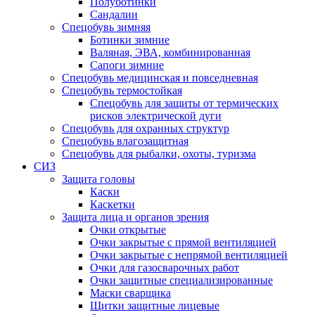
Полуботинки
Сандалии
Спецобувь зимняя
Ботинки зимние
Валяная, ЭВА, комбинированная
Сапоги зимние
Спецобувь медицинская и повседневная
Спецобувь термостойкая
Спецобувь для защиты от термических
рисков электрической дуги
Спецобувь для охранных структур
Спецобувь влагозащитная
Спецобувь для рыбалки, охоты, туризма
СИЗ
Защита головы
Каски
Каскетки
Защита лица и органов зрения
Очки открытые
Очки закрытые с прямой вентиляцией
Очки закрытые с непрямой вентиляцией
Очки для газосварочных работ
Очки защитные специализированные
Маски сварщика
Щитки защитные лицевые