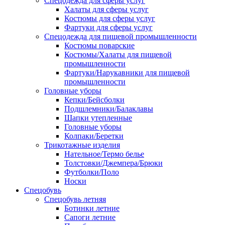
Спецодежда для сферы услуг
Халаты для сферы услуг
Костюмы для сферы услуг
Фартуки для сферы услуг
Спецодежда для пищевой промышленности
Костюмы поварские
Костюмы/Халаты для пищевой
промышленности
Фартуки/Нарукавники для пищевой
промышленности
Головные уборы
Кепки/Бейсболки
Подшлемники/Балаклавы
Шапки утепленные
Головные уборы
Колпаки/Беретки
Трикотажные изделия
Нательное/Термо белье
Толстовки/Джемпера/Брюки
Футболки/Поло
Носки
Спецобувь
Спецобувь летняя
Ботинки летние
Сапоги летние