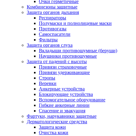
Очки герметичные
Комбинезоны защитные
Защита органов дыхания
Респираторы
Полумаски и полнолицевые маски
Противогазы
Самоспасатели
Фильтры
Защита органов слуха
Вкладыши противошумные (беруши)
Наушники противошумные
Защита от падений с высоты
Привязи страховочные
Привязи удерживающие
Стропы
Веревки
Анкерные устройства
Блокирующие устройства
Вспомогательное оборудование
Гибкие анкерные линии
Спасение и эвакуация
Фартуки, нарукавники защитные
Дерматологические средства
Защита кожи
Очистка кожи