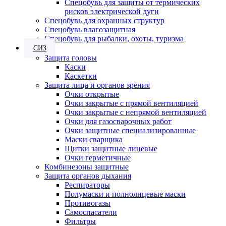
Спецобувь для защиты от термических
рисков электрической дуги
Спецобувь для охранных структур
Спецобувь влагозащитная
Спецобувь для рыбалки, охоты, туризма
СИЗ
Защита головы
Каски
Каскетки
Защита лица и органов зрения
Очки открытые
Очки закрытые с прямой вентиляцией
Очки закрытые с непрямой вентиляцией
Очки для газосварочных работ
Очки защитные специализированные
Маски сварщика
Щитки защитные лицевые
Очки герметичные
Комбинезоны защитные
Защита органов дыхания
Респираторы
Полумаски и полнолицевые маски
Противогазы
Самоспасатели
Фильтры