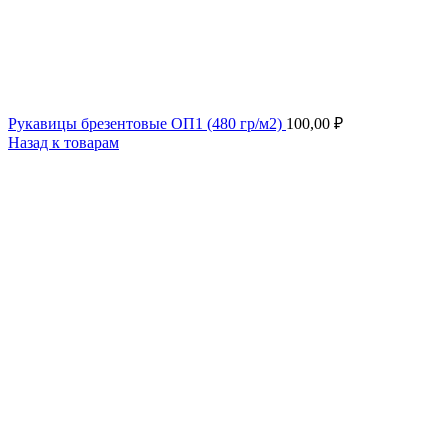
Рукавицы брезентовые ОП1 (480 гр/м2)
100,00
₽
Назад к товарам