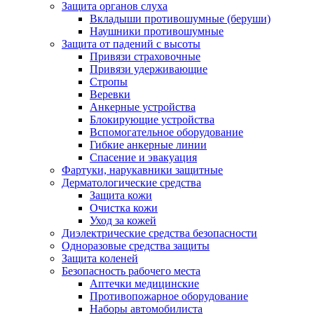
Защита органов слуха
Вкладыши противошумные (беруши)
Наушники противошумные
Защита от падений с высоты
Привязи страховочные
Привязи удерживающие
Стропы
Веревки
Анкерные устройства
Блокирующие устройства
Вспомогательное оборудование
Гибкие анкерные линии
Спасение и эвакуация
Фартуки, нарукавники защитные
Дерматологические средства
Защита кожи
Очистка кожи
Уход за кожей
Диэлектрические средства безопасности
Одноразовые средства защиты
Защита коленей
Безопасность рабочего места
Аптечки медицинские
Противопожарное оборудование
Наборы автомобилиста