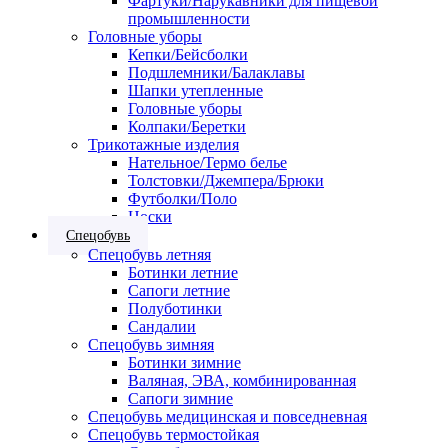
Фартуки/Нарукавники для пищевой
промышленности
Головные уборы
Кепки/Бейсболки
Подшлемники/Балаклавы
Шапки утепленные
Головные уборы
Колпаки/Беретки
Трикотажные изделия
Нательное/Термо белье
Толстовки/Джемпера/Брюки
Футболки/Поло
Носки
Спецобувь
Спецобувь летняя
Ботинки летние
Сапоги летние
Полуботинки
Сандалии
Спецобувь зимняя
Ботинки зимние
Валяная, ЭВА, комбинированная
Сапоги зимние
Спецобувь медицинская и повседневная
Спецобувь термостойкая