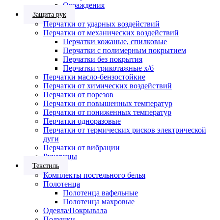
Ограждения
Защита рук
Перчатки от ударных воздействий
Перчатки от механических воздействий
Перчатки кожаные, спилковые
Перчатки с полимерным покрытием
Перчатки без покрытия
Перчатки трикотажные х/б
Перчатки масло-бензостойкие
Перчатки от химических воздействий
Перчатки от порезов
Перчатки от повышенных температур
Перчатки от пониженных температур
Перчатки одноразовые
Перчатки от термических рисков электрической
дуги
Перчатки от вибрации
Рукавицы
Текстиль
Комплекты постельного белья
Полотенца
Полотенца вафельные
Полотенца махровые
Одеяла/Покрывала
Подушки