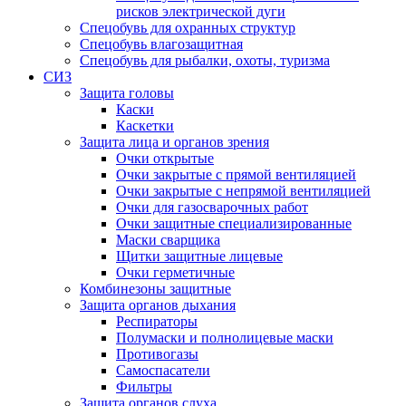
рисков электрической дуги
Спецобувь для охранных структур
Спецобувь влагозащитная
Спецобувь для рыбалки, охоты, туризма
СИЗ
Защита головы
Каски
Каскетки
Защита лица и органов зрения
Очки открытые
Очки закрытые с прямой вентиляцией
Очки закрытые с непрямой вентиляцией
Очки для газосварочных работ
Очки защитные специализированные
Маски сварщика
Щитки защитные лицевые
Очки герметичные
Комбинезоны защитные
Защита органов дыхания
Респираторы
Полумаски и полнолицевые маски
Противогазы
Самоспасатели
Фильтры
Защита органов слуха