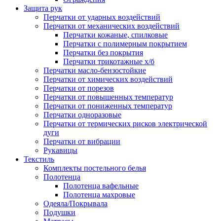
Защита рук
Перчатки от ударных воздействий
Перчатки от механических воздействий
Перчатки кожаные, спилковые
Перчатки с полимерным покрытием
Перчатки без покрытия
Перчатки трикотажные х/б
Перчатки масло-бензостойкие
Перчатки от химических воздействий
Перчатки от порезов
Перчатки от повышенных температур
Перчатки от пониженных температур
Перчатки одноразовые
Перчатки от термических рисков электрической
дуги
Перчатки от вибрации
Рукавицы
Текстиль
Комплекты постельного белья
Полотенца
Полотенца вафельные
Полотенца махровые
Одеяла/Покрывала
Подушки