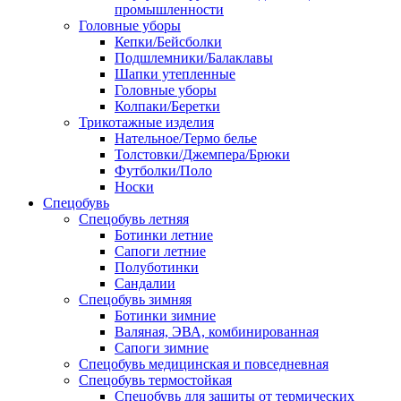
промышленности
Головные уборы
Кепки/Бейсболки
Подшлемники/Балаклавы
Шапки утепленные
Головные уборы
Колпаки/Беретки
Трикотажные изделия
Нательное/Термо белье
Толстовки/Джемпера/Брюки
Футболки/Поло
Носки
Спецобувь
Спецобувь летняя
Ботинки летние
Сапоги летние
Полуботинки
Сандалии
Спецобувь зимняя
Ботинки зимние
Валяная, ЭВА, комбинированная
Сапоги зимние
Спецобувь медицинская и повседневная
Спецобувь термостойкая
Спецобувь для защиты от термических